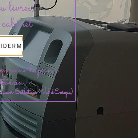
ou lèvres)
 cabinet
 en soins de peau à
évrain
e Laser Esthétique Val d'Europe)