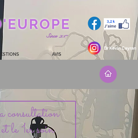
D'EUROPE
2017
Since
Dr Kevin Cayran
ESTIONS
AVIS
la consultation
et le 1er soin