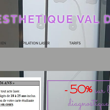
ESTHETIQUE VAL 
CIEN
ÉPILATION LASER
TARIFS
QU
- 50%
sur 
diagnostique 