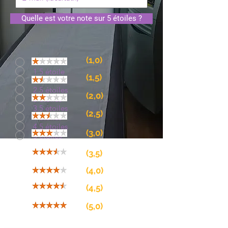
Quelle est votre note sur 5 étoiles ?
(
1,0)
1 étoile
1.5 étoile
(1,5)
2 étoiles
2.5 étoiles
(2,0)
3 étoiles
3.5 étoiles
(2,5)
4 étoiles
4.5 étoiles
(3,0)
5 étoiles
(3,5)
(4,0)
(4,5)
(5,0)