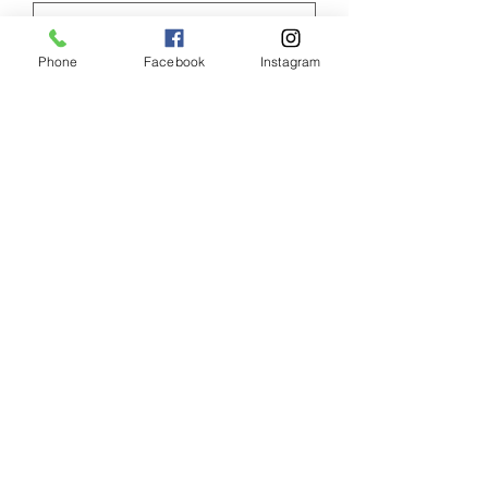
Phone
Facebook
Instagram
Envoyer
Copyright ©
2017-2024
Laser Esthétique Val d'Europe. Tous
droits réservés.